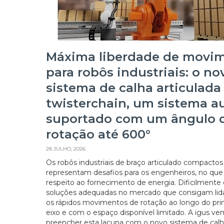
Máxima liberdade de movi
para robôs industriais: o no
sistema de calha articulada
twisterchain, um sistema a
suportado com um ângulo 
rotação até 600°
28 JULHO, 2026
Os robôs industriais de braço articulado compactos
representam desafios para os engenheiros, no que
respeito ao fornecimento de energia. Dificilmente
soluções adequadas no mercado que consigam lid
os rápidos movimentos de rotação ao longo do pri
eixo e com o espaço disponível limitado. A igus ve
preencher esta lacuna com o novo sistema de cal