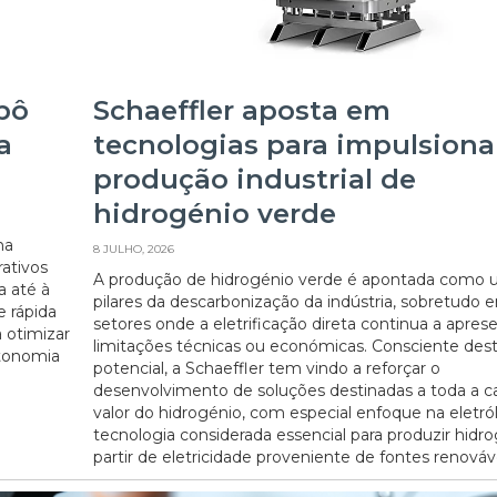
bô
Schaeffler aposta em
a
tecnologias para impulsiona
produção industrial de
hidrogénio verde
na
8 JULHO, 2026
rativos
A produção de hidrogénio verde é apontada como 
 até à
pilares da descarbonização da indústria, sobretudo 
e rápida
setores onde a eletrificação direta continua a apres
 otimizar
limitações técnicas ou económicas. Consciente des
utonomia
potencial, a Schaeffler tem vindo a reforçar o
desenvolvimento de soluções destinadas a toda a c
valor do hidrogénio, com especial enfoque na eletról
tecnologia considerada essencial para produzir hidro
partir de eletricidade proveniente de fontes renováve