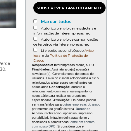
SUBSCREVER GRATUITAMENTE
Marcar todos
Autorizo o envio de newsletters e
informações de interempresas.net
Autorizo o envio de comunicações
de terceiros via interempresas.net
Li e aceito as condições do
Aviso
legal
e da
Política de Proteção de
Dados
Verde
Responsable:
Interempresas Media, S.L.U.
30,
Finalidades:
Assinatura da(s) nossa(s)
newsletter(s). Gerenciamento de contas de
usuários. Envio de e-mails relacionados a ele ou
relacionados a interesses semelhantes ou
associados.
Conservação:
durante o
relacionamento com você, ou enquanto for
necessário para realizar os propósitos
especificados.
Atribuição:
Os dados podem
ser transferidos para
outras empresas do grupo
por motivos de gestão interna.
Derechos:
Acceso, rectificación, oposición, supresión,
portabilidad, limitación del tratatamiento y
decisiones automatizadas:
entre em contato
com nosso DPO
. Si considera que el
tratamiento no se ajusta a la normativa vigente,