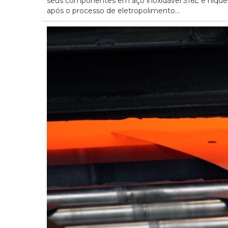
seus componentes em aço inoxidável 316L e níqu
após o processo de eletropolimento...
20/07/2026