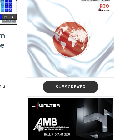
om
 e
m
m a
SUBSCREVER