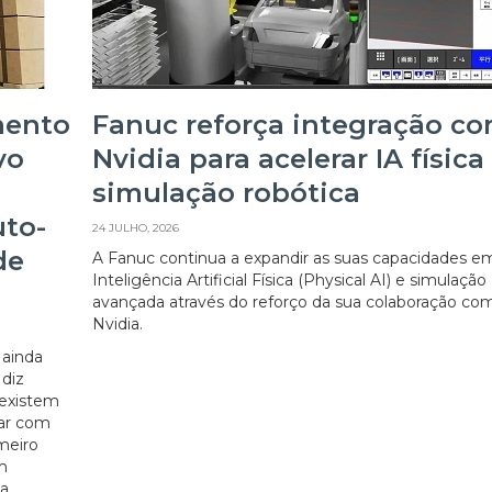
mento
Fanuc reforça integração c
vo
Nvidia para acelerar IA física
simulação robótica
uto-
24 JULHO, 2026
de
A Fanuc continua a expandir as suas capacidades e
Inteligência Artificial Física (Physical AI) e simulação
avançada através do reforço da sua colaboração co
Nvidia.
 ainda
 diz
 existem
ar com
meiro
m
ha