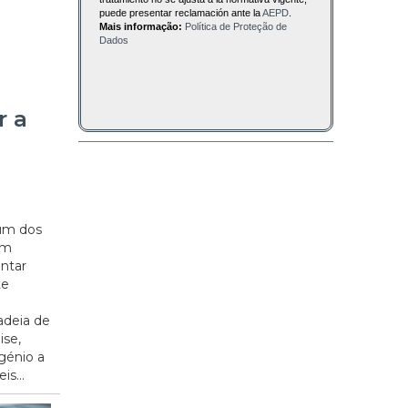
puede presentar reclamación ante la
AEPD
.
Mais informação:
Política de Proteção de
Dados
r a
um dos
em
entar
te
adeia de
ise,
génio a
is...