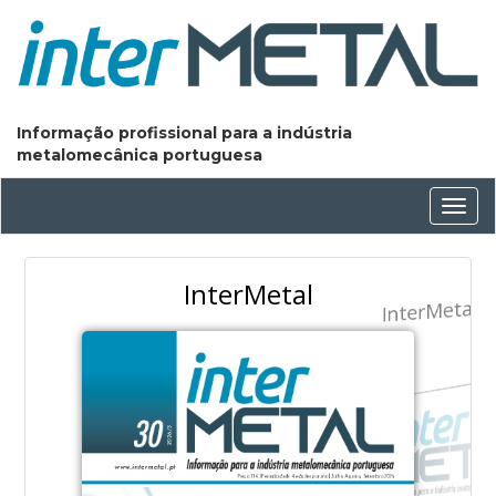
Informação profissional para a indústria
metalomecânica portuguesa
Conm
nave
InterMetal
InterMetal