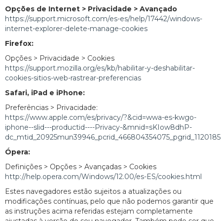
Opções de Internet > Privacidade > Avançado
https://support.microsoft.com/es-es/help/17442/windows-
internet-explorer-delete-manage-cookies
Firefox:
Opções > Privacidade > Cookies
https://support.mozilla.org/es/kb/habilitar-y-deshabilitar-
cookies-sitios-web-rastrear-preferencias
Safari, iPad e iPhone:
Preferências > Privacidade:
https://www.apple.com/es/privacy/?&cid=wwa-es-kwgo-
iphone--slid---productid----Privacy-&mnid=sKIow8dhP-
dc_mtid_20925mun39946_pcrid_466804354075_pgrid_11201
Ópera:
Definições > Opções > Avançadas > Cookies
http://help.opera.com/Windows/12.00/es-ES/cookies.html
Estes navegadores estão sujeitos a atualizações ou
modificações contínuas, pelo que não podemos garantir que
as instruções acima referidas estejam completamente