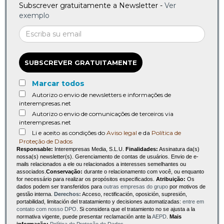
Subscrever gratuitamente a Newsletter -
Ver
exemplo
SUBSCREVER GRATUITAMENTE
Marcar todos
Autorizo o envio de newsletters e informações de
interempresas.net
Autorizo o envio de comunicações de terceiros via
interempresas.net
Li e aceito as condições do
Aviso legal
e da
Política de
Proteção de Dados
Responsable:
Interempresas Media, S.L.U.
Finalidades:
Assinatura da(s)
nossa(s) newsletter(s). Gerenciamento de contas de usuários. Envio de e-
mails relacionados a ele ou relacionados a interesses semelhantes ou
associados.
Conservação:
durante o relacionamento com você, ou enquanto
for necessário para realizar os propósitos especificados.
Atribuição:
Os
dados podem ser transferidos para
outras empresas do grupo
por motivos de
gestão interna.
Derechos:
Acceso, rectificación, oposición, supresión,
portabilidad, limitación del tratatamiento y decisiones automatizadas:
entre em
contato com nosso DPO
. Si considera que el tratamiento no se ajusta a la
normativa vigente, puede presentar reclamación ante la
AEPD
.
Mais
informação:
Política de Proteção de Dados