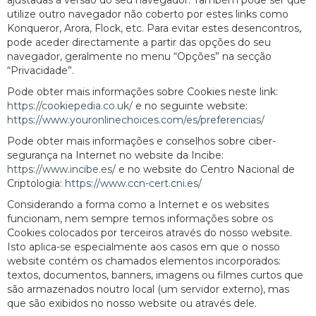
ajustadas à versão do seu navegador. Também pode ser que
utilize outro navegador não coberto por estes links como
Konqueror, Arora, Flock, etc. Para evitar estes desencontros,
pode aceder directamente a partir das opções do seu
navegador, geralmente no menu “Opções” na secção
“Privacidade”.
Pode obter mais informações sobre Cookies neste link:
https://cookiepedia.co.uk/
e no seguinte website:
https://www.youronlinechoices.com/es/preferencias/
Pode obter mais informações e conselhos sobre ciber-
segurança na Internet no website da Incibe:
https://www.incibe.es/
e no website do Centro Nacional de
Criptologia:
https://www.ccn-cert.cni.es/
Considerando a forma como a Internet e os websites
funcionam, nem sempre temos informações sobre os
Cookies colocados por terceiros através do nosso website.
Isto aplica-se especialmente aos casos em que o nosso
website contém os chamados elementos incorporados:
textos, documentos, banners, imagens ou filmes curtos que
são armazenados noutro local (um servidor externo), mas
que são exibidos no nosso website ou através dele.