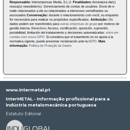
Responsable:
Interempresas Media, S.L.U.
Finalidades:
Assinatura da(s)
nossa(s) newsletter(s). Gerenciamento de contas de usuários. Envio de e-
mails relacionados a ele ou relacionados a interesses semelhantes ou
associados.
Conservação:
durante o relacionamento com você, ou enquanto
for necessário para realizar os propósitos especificados.
Atribuição:
Os
dados podem ser transferidos para
outras empresas do grupo
por motivos de
gestão interna.
Derechos:
Acceso, rectificación, oposición, supresión,
portabilidad, limitación del tratatamiento y decisiones automatizadas:
entre em
contato com nosso DPO
. Si considera que el tratamiento no se ajusta a la
normativa vigente, puede presentar reclamación ante la
AEPD
.
Mais
informação:
Política de Proteção de Dados
www.intermetal.pt
InterMETAL - Informação profissional para a
indústria metalomecânica portuguesa
Estatuto Editorial