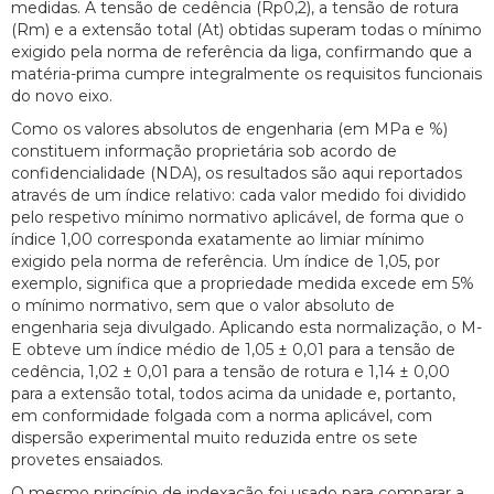
medidas. A tensão de cedência (Rp0,2), a tensão de rotura
(Rm) e a extensão total (At) obtidas superam todas o mínimo
exigido pela norma de referência da liga, confirmando que a
matéria-prima cumpre integralmente os requisitos funcionais
do novo eixo.
Como os valores absolutos de engenharia (em MPa e %)
constituem informação proprietária sob acordo de
confidencialidade (NDA), os resultados são aqui reportados
através de um índice relativo: cada valor medido foi dividido
pelo respetivo mínimo normativo aplicável, de forma que o
índice 1,00 corresponda exatamente ao limiar mínimo
exigido pela norma de referência. Um índice de 1,05, por
exemplo, significa que a propriedade medida excede em 5%
o mínimo normativo, sem que o valor absoluto de
engenharia seja divulgado. Aplicando esta normalização, o M-
E obteve um índice médio de 1,05 ± 0,01 para a tensão de
cedência, 1,02 ± 0,01 para a tensão de rotura e 1,14 ± 0,00
para a extensão total, todos acima da unidade e, portanto,
em conformidade folgada com a norma aplicável, com
dispersão experimental muito reduzida entre os sete
provetes ensaiados.
O mesmo princípio de indexação foi usado para comparar a