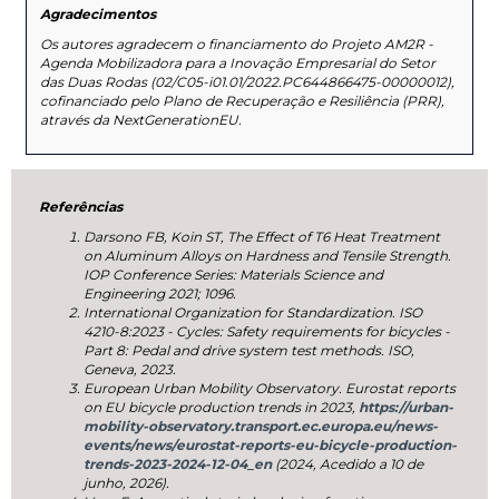
Agradecimentos
Os autores agradecem o financiamento do Projeto AM2R -
Agenda Mobilizadora para a Inovação Empresarial do Setor
das Duas Rodas (02/C05-i01.01/2022.PC644866475-00000012),
cofinanciado pelo Plano de Recuperação e Resiliência (PRR),
através da NextGenerationEU.
Referências
Darsono FB, Koin ST, The Effect of T6 Heat Treatment
on Aluminum Alloys on Hardness and Tensile Strength.
IOP Conference Series: Materials Science and
Engineering 2021; 1096.
International Organization for Standardization. ISO
4210-8:2023 - Cycles: Safety requirements for bicycles -
Part 8: Pedal and drive system test methods. ISO,
Geneva, 2023.
European Urban Mobility Observatory. Eurostat reports
on EU bicycle production trends in 2023,
https://urban-
mobility-observatory.transport.ec.europa.eu/news-
events/news/eurostat-reports-eu-bicycle-production-
trends-2023-2024-12-04_en
(2024, Acedido a 10 de
junho, 2026).