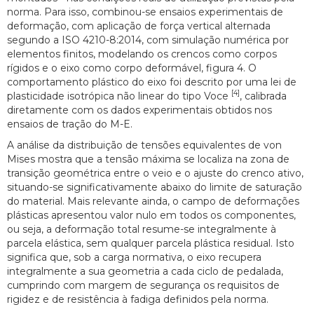
norma. Para isso, combinou-se ensaios experimentais de
deformação, com aplicação de força vertical alternada
segundo a ISO 4210-8:2014, com simulação numérica por
elementos finitos, modelando os crencos como corpos
rígidos e o eixo como corpo deformável, figura 4. O
comportamento plástico do eixo foi descrito por uma lei de
[4]
plasticidade isotrópica não linear do tipo Voce
, calibrada
diretamente com os dados experimentais obtidos nos
ensaios de tração do M-E.
A análise da distribuição de tensões equivalentes de von
Mises mostra que a tensão máxima se localiza na zona de
transição geométrica entre o veio e o ajuste do crenco ativo,
situando-se significativamente abaixo do limite de saturação
do material. Mais relevante ainda, o campo de deformações
plásticas apresentou valor nulo em todos os componentes,
ou seja, a deformação total resume-se integralmente à
parcela elástica, sem qualquer parcela plástica residual. Isto
significa que, sob a carga normativa, o eixo recupera
integralmente a sua geometria a cada ciclo de pedalada,
cumprindo com margem de segurança os requisitos de
rigidez e de resistência à fadiga definidos pela norma.