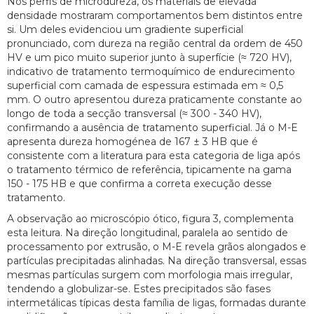
Nos perfis de microdureza, os materiais de elevada
densidade mostraram comportamentos bem distintos entre
si. Um deles evidenciou um gradiente superficial
pronunciado, com dureza na região central da ordem de 450
HV e um pico muito superior junto à superfície (≈ 720 HV),
indicativo de tratamento termoquímico de endurecimento
superficial com camada de espessura estimada em ≈ 0,5
mm. O outro apresentou dureza praticamente constante ao
longo de toda a secção transversal (≈ 300 - 340 HV),
confirmando a ausência de tratamento superficial. Já o M-E
apresenta dureza homogénea de 167 ± 3 HB que é
consistente com a literatura para esta categoria de liga após
o tratamento térmico de referência, tipicamente na gama
150 - 175 HB e que confirma a correta execução desse
tratamento.
A observação ao microscópio ótico, figura 3, complementa
esta leitura. Na direção longitudinal, paralela ao sentido de
processamento por extrusão, o M-E revela grãos alongados e
partículas precipitadas alinhadas. Na direção transversal, essas
mesmas partículas surgem com morfologia mais irregular,
tendendo a globulizar-se. Estes precipitados são fases
intermetálicas típicas desta família de ligas, formadas durante