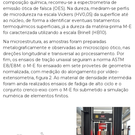
composição química, recorreu-se a espectrometria de
emissão ótica de faísca (OES). Na dureza, mediram-se perfis
de microdureza na escala Vickers (HV0,05) da superfície até
ao núcleo, de forma a identificar eventuais tratamentos
termoquímicos superficiais, já a dureza da matéria-prima M-E
foi caracterizada utilizando a escala Brinell (HB10).
Na microestrutura, as amostras foram preparadas
metalograficamente e observadas ao microscópio ótico, nas
direções longitudinal e transversal ao processamento. Por
fim, os ensaios de tração uniaxial seguiram a norma ASTM
E8/E8M: o M-E foi ensaiado em sete provetes de geometria
normalizada, com medição do alongamento por vídeo-
extensometria, figura 2. Ao material de densidade intermédia
foram ainda realizados ensaios de fadiga de alto ciclo e o
conjunto crenco-eixo com o M-E foi submetido a simulação
numérica de elementos finitos.