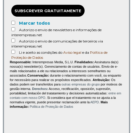
SUBSCREVER GRATUITAMENTE
Marcar todos
Autorizo o envio de newsletters e informações de
interempresas.net
Autorizo o envio de comunicações de terceiros via
interempresas.net
Li e aceito as condições do
Aviso legal
e da
Política de
Proteção de Dados
Responsable:
Interempresas Media, S.L.U.
Finalidades:
Assinatura da(s)
nossa(s) newsletter(s). Gerenciamento de contas de usuários. Envio de e-
mails relacionados a ele ou relacionados a interesses semelhantes ou
associados.
Conservação:
durante o relacionamento com você, ou enquanto
for necessário para realizar os propósitos especificados.
Atribuição:
Os
dados podem ser transferidos para
outras empresas do grupo
por motivos de
gestão interna.
Derechos:
Acceso, rectificación, oposición, supresión,
portabilidad, limitación del tratatamiento y decisiones automatizadas:
entre em
contato com nosso DPO
. Si considera que el tratamiento no se ajusta a la
normativa vigente, puede presentar reclamación ante la
AEPD
.
Mais
informação:
Política de Proteção de Dados