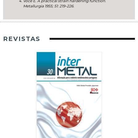
Voce E. A practical strain hardening function.
Metallurgia 1955; 51: 219–226.
REVISTAS