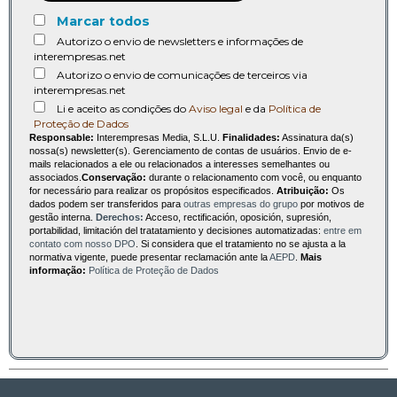
Marcar todos
Autorizo o envio de newsletters e informações de
interempresas.net
Autorizo o envio de comunicações de terceiros via
interempresas.net
Li e aceito as condições do
Aviso legal
e da
Política de
Proteção de Dados
Responsable:
Interempresas Media, S.L.U.
Finalidades:
Assinatura da(s)
nossa(s) newsletter(s). Gerenciamento de contas de usuários. Envio de e-
mails relacionados a ele ou relacionados a interesses semelhantes ou
associados.
Conservação:
durante o relacionamento com você, ou enquanto
for necessário para realizar os propósitos especificados.
Atribuição:
Os
dados podem ser transferidos para
outras empresas do grupo
por motivos de
gestão interna.
Derechos:
Acceso, rectificación, oposición, supresión,
portabilidad, limitación del tratatamiento y decisiones automatizadas:
entre em
contato com nosso DPO
. Si considera que el tratamiento no se ajusta a la
normativa vigente, puede presentar reclamación ante la
AEPD
.
Mais
informação:
Política de Proteção de Dados