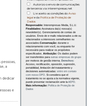
Autorizo o envio de comunicações
de terceiros via interempresas.net
Li e aceito as condições do
Aviso
legal
e da
Política de Proteção de
Dados
Responsable:
Interempresas Media, S.L.U.
Finalidades:
Assinatura da(s) nossa(s)
newsletter(s). Gerenciamento de contas de
usuários. Envio de e-mails relacionados a ele ou
relacionados a interesses semelhantes ou
associados.
Conservação:
durante o
relacionamento com você, ou enquanto for
necessário para realizar os propósitos
especificados.
Atribuição:
Os dados podem
ser transferidos para
outras empresas do grupo
por motivos de gestão interna.
Derechos:
s pessoas,
Acceso, rectificación, oposición, supresión,
se, a
portabilidad, limitación del tratatamiento y
decisiones automatizadas:
entre em contato
com nosso DPO
. Si considera que el
m dedicar
tratamiento no se ajusta a la normativa vigente,
puede presentar reclamación ante la
AEPD
.
Mais informação:
Política de Proteção de
Dados
pessoas e