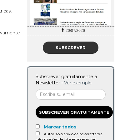
ricas,
20/07/2026
sivamente
SUBSCREVER
Subscrever gratuitamente a
Newsletter -
Ver exemplo
SUBSCREVER GRATUITAMENTE
Marcar todos
Autorizo o envio de newsletters e
informações de interempresas.net