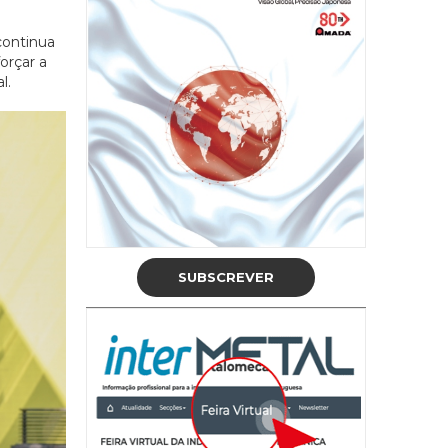
continua
orçar a
l.
SUBSCREVER