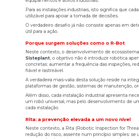
equipamentos e ativos industriais.
Para as instalações industriais, isto significa que ca
utilizável para apoiar a tomada de decisões.
O verdadeiro desafio já não consiste apenas em de
útil para a ação.
Porque surgem soluções como o R-Bot
Neste contexto, o desenvolvimento de ecossistema
Sisteplant
, o objetivo não é introduzir robótica a
concretas: aumentar a frequência das inspeções, red
fiável e rastreável.
A verdadeira mais-valia desta solução reside na inte
plataformas de gestão, sistemas de manutenção, ord
Além disso, cada instalação industrial apresenta nec
um robô universal, mas pelo desenvolvimento de uma 
cada instalação.
Rita: a prevenção elevada a um novo nível
Neste contexto, a Rita (Robotic Inspection for Thre
redução do risco, assente num princípio simples: se