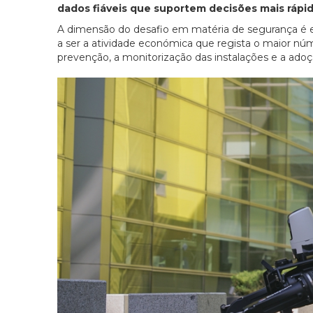
dados fiáveis que suportem decisões mais ráp
A dimensão do desafio em matéria de segurança é e
a ser a atividade económica que regista o maior núm
prevenção, a monitorização das instalações e a adoç