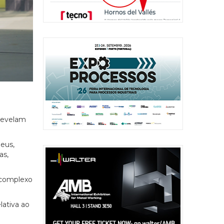
revelam
peus,
as,
 complexo
lativa ao