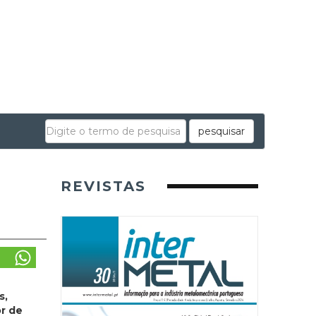
pesquisar
REVISTAS
s,
or de