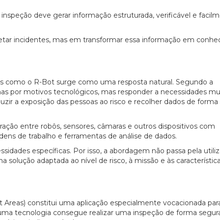
da inspeção deve gerar informação estruturada, verificável e facil
tetar incidentes, mas em transformar essa informação em conh
s como o R-Bot surge como uma resposta natural. Segundo a
penas por motivos tecnológicos, mas responder a necessidades mu
uzir a exposição das pessoas ao risco e recolher dados de forma
gração entre robôs, sensores, câmaras e outros dispositivos com
ens de trabalho e ferramentas de análise de dados.
essidades específicas. Por isso, a abordagem não passa pela utili
solução adaptada ao nível de risco, à missão e às característic
at Areas) constitui uma aplicação especialmente vocacionada par
 uma tecnologia consegue realizar uma inspeção de forma segura 