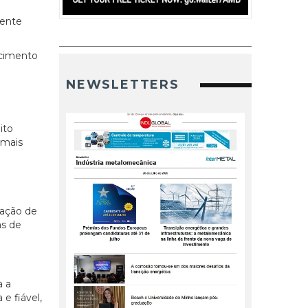
mente
ecimento
NEWSLETTERS
ito
 mais
zação de
as de
a a
e fiável,