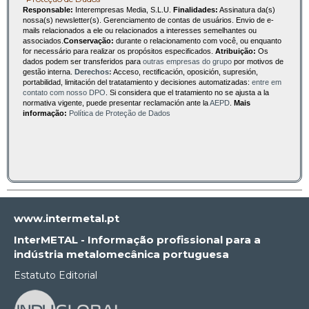
Responsable:
Interempresas Media, S.L.U.
Finalidades:
Assinatura da(s)
nossa(s) newsletter(s). Gerenciamento de contas de usuários. Envio de e-
mails relacionados a ele ou relacionados a interesses semelhantes ou
associados.
Conservação:
durante o relacionamento com você, ou enquanto
for necessário para realizar os propósitos especificados.
Atribuição:
Os
dados podem ser transferidos para
outras empresas do grupo
por motivos de
gestão interna.
Derechos:
Acceso, rectificación, oposición, supresión,
portabilidad, limitación del tratatamiento y decisiones automatizadas:
entre em
contato com nosso DPO
. Si considera que el tratamiento no se ajusta a la
normativa vigente, puede presentar reclamación ante la
AEPD
.
Mais
informação:
Política de Proteção de Dados
www.intermetal.pt
InterMETAL - Informação profissional para a
indústria metalomecânica portuguesa
Estatuto Editorial