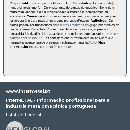
Responsable:
Interempresas Media, S.L.U.
Finalidades:
Assinatura da(s)
nossa(s) newsletter(s). Gerenciamento de contas de usuários. Envio de e-
mails relacionados a ele ou relacionados a interesses semelhantes ou
associados.
Conservação:
durante o relacionamento com você, ou enquanto
for necessário para realizar os propósitos especificados.
Atribuição:
Os
dados podem ser transferidos para
outras empresas do grupo
por motivos de
gestão interna.
Derechos:
Acceso, rectificación, oposición, supresión,
portabilidad, limitación del tratatamiento y decisiones automatizadas:
entre em
contato com nosso DPO
. Si considera que el tratamiento no se ajusta a la
normativa vigente, puede presentar reclamación ante la
AEPD
.
Mais
informação:
Política de Proteção de Dados
www.intermetal.pt
InterMETAL - Informação profissional para a
indústria metalomecânica portuguesa
Estatuto Editorial