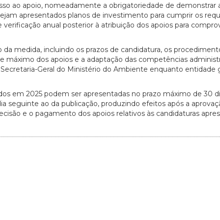
esso ao apoio, nomeadamente a obrigatoriedade de demonstrar 
ejam apresentados planos de investimento para cumprir os requi
erificação anual posterior à atribuição dos apoios para compro
o da medida, incluindo os prazos de candidatura, os procediment
nte máximo dos apoios e a adaptação das competências administr
à Secretaria-Geral do Ministério do Ambiente enquanto entidade 
rridos em 2025 podem ser apresentadas no prazo máximo de 30 di
dia seguinte ao da publicação, produzindo efeitos após a aprovaç
isão e o pagamento dos apoios relativos às candidaturas apre