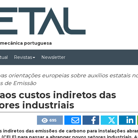
lomecânica portuguesa
rtual
Revistas
Newsletter
s orientações europeias sobre auxílios estatais n
s de Emissão
aos custos indiretos das
ores industriais
695
s indiretos das emissões de carbono para instalações abra
CELE) para passar a abranger novos setores industriais. A