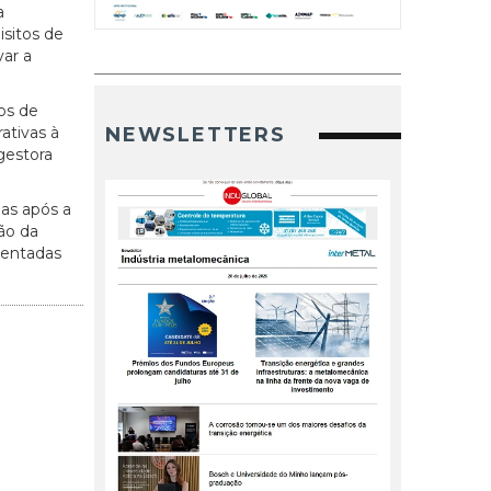
a
sitos de
var a
os de
ativas à
NEWSLETTERS
gestora
as após a
ão da
sentadas