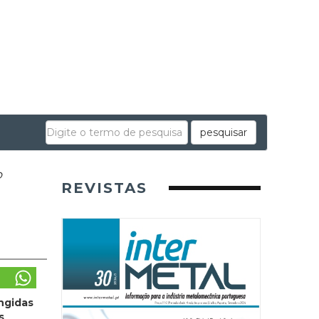
pesquisar
o
REVISTAS
ngidas
s