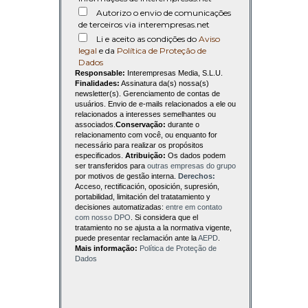
Autorizo o envio de comunicações
de terceiros via interempresas.net
Li e aceito as condições do
Aviso
legal
e da
Política de Proteção de
Dados
Responsable:
Interempresas Media, S.L.U.
Finalidades:
Assinatura da(s) nossa(s)
newsletter(s). Gerenciamento de contas de
usuários. Envio de e-mails relacionados a ele ou
relacionados a interesses semelhantes ou
associados.
Conservação:
durante o
relacionamento com você, ou enquanto for
necessário para realizar os propósitos
especificados.
Atribuição:
Os dados podem
ser transferidos para
outras empresas do grupo
por motivos de gestão interna.
Derechos:
Acceso, rectificación, oposición, supresión,
portabilidad, limitación del tratatamiento y
decisiones automatizadas:
entre em contato
com nosso DPO
. Si considera que el
tratamiento no se ajusta a la normativa vigente,
puede presentar reclamación ante la
AEPD
.
Mais informação:
Política de Proteção de
Dados