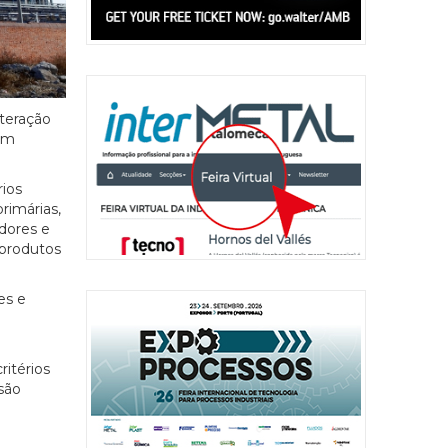
lteração
com
ios
primárias,
dores e
 produtos
es e
itérios
são