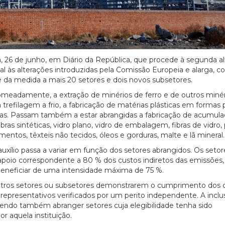
ira, 26 de junho, em Diário da República, que procede à segunda a
nal às alterações introduzidas pela Comissão Europeia e alarga, 
de da medida a mais 20 setores e dois novos subsetores.
omeadamente, a extração de minérios de ferro e de outros minér
a trefilagem a frio, a fabricação de matérias plásticas em formas 
rias. Passam também a estar abrangidas a fabricação de acumula
ras sintéticas, vidro plano, vidro de embalagem, fibras de vidro,
entos, têxteis não tecidos, óleos e gorduras, malte e lã mineral.
uxílio passa a variar em função dos setores abrangidos. Os setor
poio correspondente a 80 % dos custos indiretos das emissões,
eneficiar de uma intensidade máxima de 75 %.
outros setores ou subsetores demonstrarem o cumprimento dos cr
representativos verificados por um perito independente. A inclu
ndo também abranger setores cuja elegibilidade tenha sido
 aquela instituição.