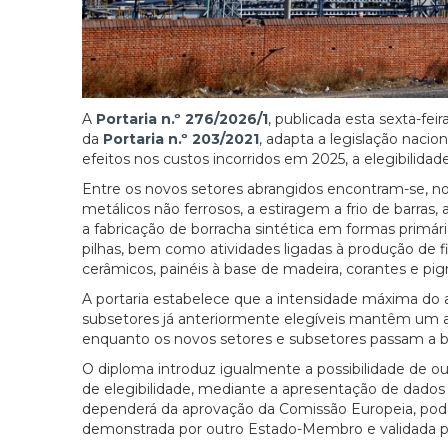
A
Portaria n.º 276/2026/1
, publicada esta sexta-fe
da
Portaria n.º 203/2021
, adapta a legislação nacio
efeitos nos custos incorridos em 2025, a elegibilida
Entre os novos setores abrangidos encontram-se, n
metálicos não ferrosos, a estiragem a frio de barras, 
a fabricação de borracha sintética em formas primá
pilhas, bem como atividades ligadas à produção de fib
cerâmicos, painéis à base de madeira, corantes e pigm
A portaria estabelece que a intensidade máxima do a
subsetores já anteriormente elegíveis mantêm um a
enquanto os novos setores e subsetores passam a b
O diploma introduz igualmente a possibilidade de 
de elegibilidade, mediante a apresentação de dados 
dependerá da aprovação da Comissão Europeia, pode
demonstrada por outro Estado-Membro e validada por