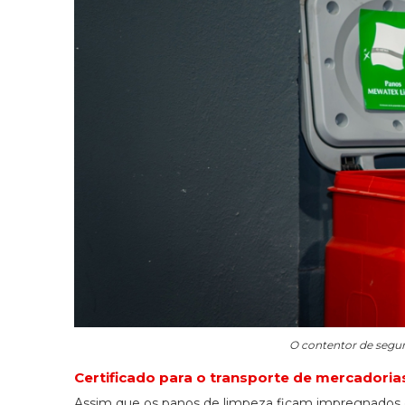
O contentor de segu
Certificado para o transporte de mercadoria
Assim que os panos de limpeza ficam impregnados c