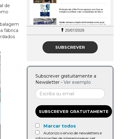
al de
como
embalagem
a fábrica
20/07/2026
ardados
SUBSCREVER
Subscrever gratuitamente a
Newsletter -
Ver exemplo
SUBSCREVER GRATUITAMENTE
Marcar todos
Autorizo o envio de newsletters e
informações de interempresas.net