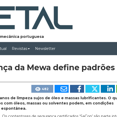
lomecânica portuguesa
rtual
Revistas
Newsletter
nça da Mewa define padrões
482
nos de limpeza sujos de óleo e massas lubrificantes. O q
s com óleos, massas ou solventes podem, em condições
a espontânea.
Os contentores de segurança certificados ‘SaCon’ são parte in