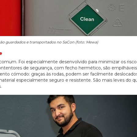
ão guardados e transportados no SaCon (foto: Mewa)
e
mum. Foi especialmente desenvolvido para minimizar os risco
ontentores de segurança, com fecho hermético, são empilháveis
to cómodo: graças às rodas, podem ser facilmente deslocados
terial especialmente seguro e resistente. São mais leves do q
.