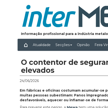
Informação profissional para a indústria meta
Atualidade
Secções
Opinião
Feira Vi
O contentor de segura
elevados
24/06/2026
Em fábricas e oficinas costumam acumular-se pa
muitas pessoas subestimam: Panos impregnado
desfavoráveis, aquecer ou inflamar-se de form
Para prevenir este perigo, a
Mewa
tem uma solução. 