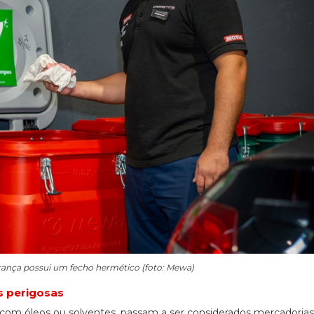
rança possui um fecho hermético (foto: Mewa)
s perigosas
om óleos ou solventes, passam a ser considerados mercadorias