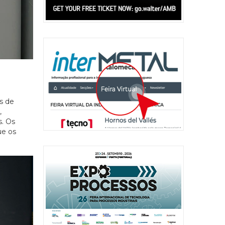
s de
,
. Os
ue os