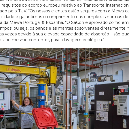
requisitos do acordo europeu relativo ao Transporte Internacion
icado pelo TÜV. “Os nossos clientes estão seguros com a Mewa 
abilidade e garantimos o cumprimento das complexas normas de
cutiva da Mewa Portugal & Espanha. “O SaCon é aprovado como 
impos, ou seja, os panos e as mantas absorventes diretamente n
20/07/2026
27/07/2026
rias vezes devido à sua elevada capacidade de absorção – são gu
s, no mesmo contentor, para a lavagem ecológica.”