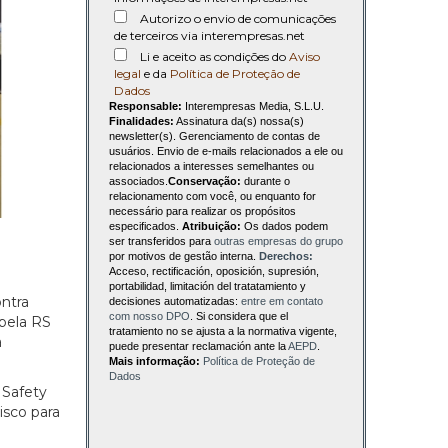
Autorizo o envio de comunicações
de terceiros via interempresas.net
Li e aceito as condições do
Aviso
legal
e da
Política de Proteção de
Dados
Responsable:
Interempresas Media, S.L.U.
Finalidades:
Assinatura da(s) nossa(s)
newsletter(s). Gerenciamento de contas de
usuários. Envio de e-mails relacionados a ele ou
relacionados a interesses semelhantes ou
associados.
Conservação:
durante o
relacionamento com você, ou enquanto for
necessário para realizar os propósitos
especificados.
Atribuição:
Os dados podem
ser transferidos para
outras empresas do grupo
por motivos de gestão interna.
Derechos:
Acceso, rectificación, oposición, supresión,
portabilidad, limitación del tratatamiento y
ontra
decisiones automatizadas:
entre em contato
com nosso DPO
. Si considera que el
 pela RS
tratamiento no se ajusta a la normativa vigente,
a
puede presentar reclamación ante la
AEPD
.
Mais informação:
Política de Proteção de
Dados
 Safety
isco para