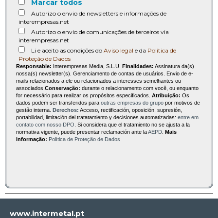
Marcar todos
Autorizo o envio de newsletters e informações de
interempresas.net
Autorizo o envio de comunicações de terceiros via
interempresas.net
Li e aceito as condições do
Aviso legal
e da
Política de
Proteção de Dados
Responsable:
Interempresas Media, S.L.U.
Finalidades:
Assinatura da(s)
nossa(s) newsletter(s). Gerenciamento de contas de usuários. Envio de e-
mails relacionados a ele ou relacionados a interesses semelhantes ou
associados.
Conservação:
durante o relacionamento com você, ou enquanto
for necessário para realizar os propósitos especificados.
Atribuição:
Os
dados podem ser transferidos para
outras empresas do grupo
por motivos de
gestão interna.
Derechos:
Acceso, rectificación, oposición, supresión,
portabilidad, limitación del tratatamiento y decisiones automatizadas:
entre em
contato com nosso DPO
. Si considera que el tratamiento no se ajusta a la
normativa vigente, puede presentar reclamación ante la
AEPD
.
Mais
informação:
Política de Proteção de Dados
www.intermetal.pt