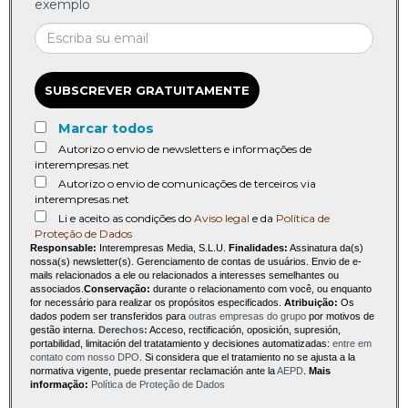
exemplo
SUBSCREVER GRATUITAMENTE
Marcar todos
Autorizo o envio de newsletters e informações de
interempresas.net
Autorizo o envio de comunicações de terceiros via
interempresas.net
Li e aceito as condições do
Aviso legal
e da
Política de
Proteção de Dados
Responsable:
Interempresas Media, S.L.U.
Finalidades:
Assinatura da(s)
nossa(s) newsletter(s). Gerenciamento de contas de usuários. Envio de e-
mails relacionados a ele ou relacionados a interesses semelhantes ou
associados.
Conservação:
durante o relacionamento com você, ou enquanto
for necessário para realizar os propósitos especificados.
Atribuição:
Os
dados podem ser transferidos para
outras empresas do grupo
por motivos de
gestão interna.
Derechos:
Acceso, rectificación, oposición, supresión,
portabilidad, limitación del tratatamiento y decisiones automatizadas:
entre em
contato com nosso DPO
. Si considera que el tratamiento no se ajusta a la
normativa vigente, puede presentar reclamación ante la
AEPD
.
Mais
informação:
Política de Proteção de Dados