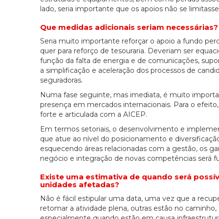
lado, seria importante que os apoios não se limita
Que medidas adicionais seriam necessárias?
Seria muito importante reforçar o apoio a fundo perd
quer para reforço de tesouraria. Deveriam ser eq
função da falta de energia e de comunicações, supor
a simplificação e aceleração dos processos de can
seguradoras.
Numa fase seguinte, mas imediata, é muito importa
presença em mercados internacionais. Para o efei
forte e articulada com a AICEP.
Em termos setoriais, o desenvolvimento e implemen
que atue ao nível do posicionamento e diversificaçã
esquecendo áreas relacionadas com a gestão, os g
negócio e integração de novas competências será fu
Existe uma estimativa de quando será possí
unidades afetadas?
Não é fácil estipular uma data, uma vez que a recu
retomar a atividade plena, outras estão no caminho
especialmente quando estão em causa infraestrutur