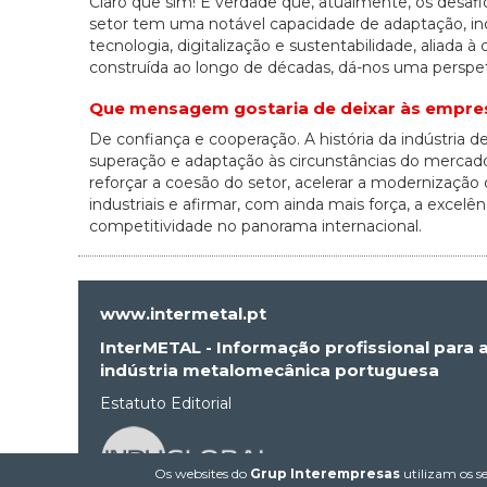
Claro que sim! É verdade que, atualmente, os desafi
setor tem uma notável capacidade de adaptação, in
tecnologia, digitalização e sustentabilidade, aliad
construída ao longo de décadas, dá-nos uma perspet
Que mensagem gostaria de deixar às empres
De confiança e cooperação. A história da indústria
superação e adaptação às circunstâncias do merc
reforçar a coesão do setor, acelerar a modernização
industriais e afirmar, com ainda mais força, a exce
competitividade no panorama internacional.
www.intermetal.pt
InterMETAL - Informação profissional para 
indústria metalomecânica portuguesa
Estatuto Editorial
Os websites do
Grup Interempresas
utilizam os se