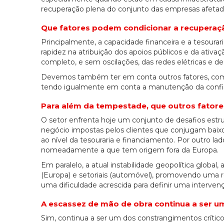
recuperação plena do conjunto das empresas afetada
Que fatores podem condicionar a recuperaç
Principalmente, a capacidade financeira e a tesoura
rapidez na atribuição dos apoios públicos e da ati
completo, e sem oscilações, das redes elétricas e 
Devemos também ter em conta outros fatores, como
tendo igualmente em conta a manutenção da confian
Para além da tempestade, que outros fatores
O setor enfrenta hoje um conjunto de desafios est
negócio impostas pelos clientes que conjugam baix
ao nível da tesouraria e financiamento. Por outro lad
nomeadamente a que tem origem fora da Europa.
Em paralelo, a atual instabilidade geopolítica globa
(Europa) e setoriais (automóvel), promovendo uma r
uma dificuldade acrescida para definir uma intervenç
A escassez de mão de obra continua a ser 
Sim, continua a ser um dos constrangimentos crítico