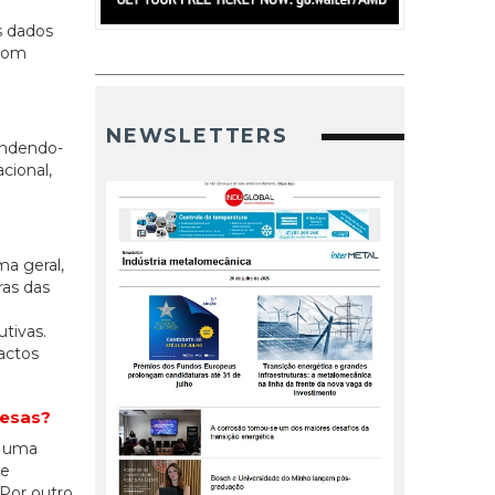
s dados
 com
NEWSLETTERS
endendo-
cional,
ma geral,
ras das
tivas.
actos
resas?
r uma
de
Por outro