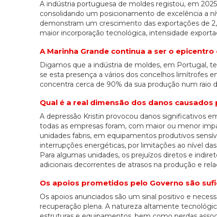
A indústria portuguesa de moldes registou, em 2025
consolidando um posicionamento de excelência a nív
demonstram um crescimento das exportações de 2,
maior incorporação tecnológica, intensidade exportad
A Marinha Grande continua a ser o epicentro 
Digamos que a indústria de moldes, em Portugal, te
se esta presença a vários dos concelhos limítrofes 
concentra cerca de 90% da sua produção num raio 
Qual é a real dimensão dos danos causados 
A depressão Kristin provocou danos significativos 
todas as empresas foram, com maior ou menor impac
unidades fabris, em equipamentos produtivos sensíve
interrupções energéticas, por limitações ao nível d
Para algumas unidades, os prejuízos diretos e indi
adicionais decorrentes de atrasos na produção e rela
Os apoios prometidos pelo Governo são sufi
Os apoios anunciados são um sinal positivo e necess
recuperação plena. A natureza altamente tecnológic
estruturas e equipamentos, bem como perdas associ