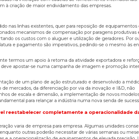
ssem à criação de maior endividamento das empresas.
ido nas linhas existentes, quer para reposição de equipamentos c
20/07/2026
27/07/2026
uacionados mecanismos de compensação por paragens produtivas
tando os custos com o aluguer e utilização de geradores. Por ou
didatura e pagamento são imperativos, pedindo-se o mesmo às en
nte termos um apoio à retoma da atividade exportadora e refor
to, deve apostar-se numa campanha de imagem e promoção inter
tação de um plano de ação estruturado e desenvolvido a médio
o de mercados, da diferenciação por via da inovação e I&D, não
anhos de escala e dimensão, a implementação de novos modelo
ndamental para relançar a indústria numa nova senda de sucess
vel reestabelecer completamente a operacionalidade d
peração varia de empresa para empresa. Algumas unidades conse
, enquanto outras poderão necessitar de várias semanas ou mese
as e a operacionalização de equipamentos de elevada precisão.