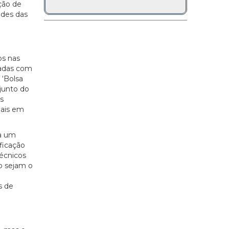
ção de
ades das
os nas
nadas com
 ‘Bolsa
junto do
is
uais em
ha um
ficação
écnicos
o sejam o
s de