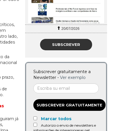
ríticos,
20/07/2026
 em
tro lado,
tidades
SUBSCREVER
ço da
nacional
Subscrever gratuitamente a
 prazo,
Newsletter -
Ver exemplo
s de
o.
SUBSCREVER GRATUITAMENTE
as
guiram já
Marcar todos
s,
Autorizo o envio de newsletters e
 Uma
informações de interempresas.net