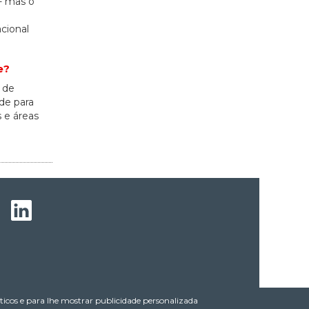
 - mas o
cional
e?
 de
de para
 e áreas
líticos e para lhe mostrar publicidade personalizada