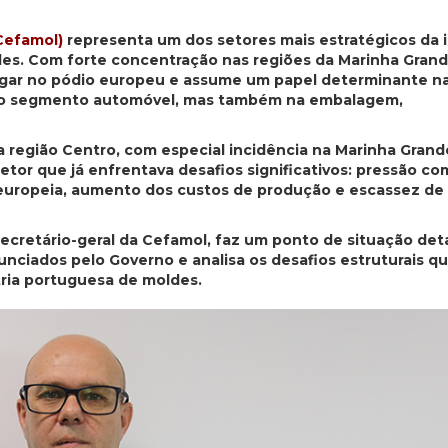
Cefamol)
representa um dos setores mais estratégicos da i
des. Com forte concentração nas regiões da Marinha Grand
 lugar no pódio europeu e assume um papel determinante n
ar no segmento automóvel, mas também na embalagem,
 região Centro, com especial incidência na Marinha Grande
etor que já enfrentava desafios significativos: pressão co
l europeia, aumento dos custos de produção e escassez d
 secretário-geral da Cefamol, faz um ponto de situação de
unciados pelo Governo e analisa os desafios estruturais q
stria portuguesa de moldes.