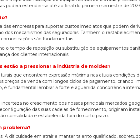
s poderá estender-se até ao final do primeiro semestre de 2026
ão?
ria das empresas para suportar custos imediatos que podem deri
vação dos mecanismos das seguradoras. Também o restabelecimen
de comunicações são fundamentais.
 o tempo de reposição ou substituição de equipamentos danif
ça dos clientes internacionais.
 estão a pressionar a indústria de moldes?
ruturais que encontram expressão máxima nas atuais condições d
os preços de venda com longos ciclos de pagamento, criando li
o, é fundamental lembrar a forte e aguerrida concorrência interna
l, a incerteza no crescimento dos nossos principais mercados geog
econfiguração das suas cadeias de fornecimento, originam instab
ão consolidada e estabelecida fora do curto prazo.
um problema?
s. A dificuldade em atrair e manter talento qualificado, sobretu