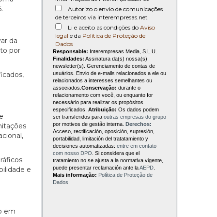
.
Autorizo o envio de comunicações
de terceiros via interempresas.net
Li e aceito as condições do
Aviso
legal
e da
Política de Proteção de
var da
Dados
to por
Responsable:
Interempresas Media, S.L.U.
Finalidades:
Assinatura da(s) nossa(s)
newsletter(s). Gerenciamento de contas de
icados,
usuários. Envio de e-mails relacionados a ele ou
relacionados a interesses semelhantes ou
associados.
Conservação:
durante o
relacionamento com você, ou enquanto for
necessário para realizar os propósitos
especificados.
Atribuição:
Os dados podem
e
ser transferidos para
outras empresas do grupo
por motivos de gestão interna.
Derechos:
mitações
Acceso, rectificación, oposición, supresión,
cional,
portabilidad, limitación del tratatamiento y
decisiones automatizadas:
entre em contato
com nosso DPO
. Si considera que el
ráficos
tratamiento no se ajusta a la normativa vigente,
puede presentar reclamación ante la
AEPD
.
ilidade e
Mais informação:
Política de Proteção de
Dados
do em