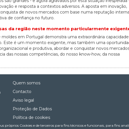
os são grandes - e agora agravados por esta situação inesperada
ovação e resposta a contextos adversos. A aposta em inovação,
a à conquista de novos mercados com base numa reputação interna
iva de confiança no futuro.
as da região neste momento particularmente exigent
 de moldes em Portugal demonstra uma extraordinária capacidade
ado. Este é um momento exigente, mas também uma oportunida
 organizacional e produtiva, abordar e conquistar novos mercados
lência das nossas competências, do nosso know-how, da nossa
Quem somos
Contacto
a
Aviso legal
Proteção de Dados
Política de cookies
us próprios Cookies e de terceiros para fins técnicos e funcionais, para fins ana
Política de Privacidade Nas Redes Sociais