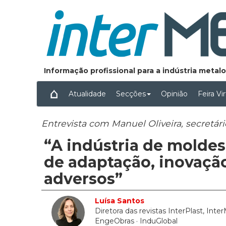
Informação profissional para a indústria meta
Atualidade
Secções
Opinião
Feira Vi
Entrevista com Manuel Oliveira, secretár
“A indústria de molde
de adaptação, inovação
adversos”
Luísa Santos
Diretora das revistas InterPlast, Inte
EngeObras
· InduGlobal