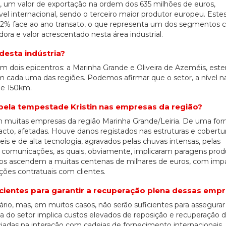
, um valor de exportação na ordem dos 635 milhões de euros,
el internacional, sendo o terceiro maior produtor europeu. Este
2% face ao ano transato, o que representa um dos segmentos
ora e valor acrescentado nesta área industrial.
desta indústria?
m dois epicentros: a Marinha Grande e Oliveira de Azeméis, est
em cada uma das regiões. Podemos afirmar que o setor, a nível na
de 150km.
pela tempestade Kristin nas empresas da região?
em muitas empresas da região Marinha Grande/Leiria. De uma for
to, afetadas. Houve danos registados nas estruturas e cobertu
is e de alta tecnologia, agravados pelas chuvas intensas, pelas
as comunicações, as quais, obviamente, implicaram paragens produ
retos ascendem a muitas centenas de milhares de euros, com imp
ções contratuais com clientes.
cientes para garantir a recuperação plena dessas emp
ário, mas, em muitos casos, não serão suficientes para assegura
a do setor implica custos elevados de reposição e recuperação 
adas na interação com cadeias de fornecimento internacionais. 