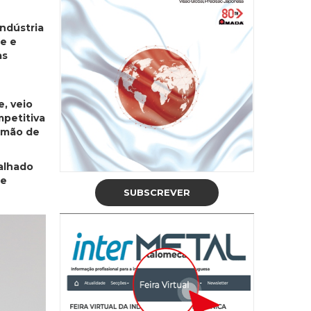
ndústria
e e
as
, veio
mpetitiva
e mão de
talhado
ue
SUBSCREVER