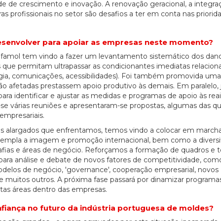
ade de crescimento e inovação. A renovação geracional, a integra
as profissionais no setor são desafios a ter em conta nas priorid
 desenvolver para apoiar as empresas neste momento?
Cefamol tem vindo a fazer um levantamento sistemático dos dan
 que permitam ultrapassar as condicionantes imediatas relacio
rgia, comunicações, acessibilidades). Foi também promovida uma
ão afetadas prestassem apoio produtivo às demais. Em paralelo, 
para identificar e ajustar as medidas e programas de apoio às rea
m-se várias reuniões e apresentaram-se propostas, algumas das q
empresariais.
ais alargados que enfrentamos, temos vindo a colocar em marc
ntempla a imagem e promoção internacional, bem como a diversi
fias e áreas de negócio. Reforçamos a formação de quadros e t
ra análise e debate de novos fatores de competitividade, com
delos de negócio, 'governance', cooperação empresarial, novos
re muitos outros. A próxima fase passará por dinamizar programa
as áreas dentro das empresas.
nfiança no futuro da indústria portuguesa de moldes?