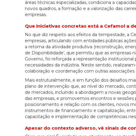
áreas técnicas especializadas, condiciona a capacid
novos quadros, a formação e a valorização das carreir
empresas.
Que iniciativas concretas está a Cefamol a
No que diz respeito aos efeitos da tempestade, a 
empresas, articulando com entidades públicas ações
a retoma da atividade produtiva (reconstrução, ene
de Disponibilidade’, que permitiu que as empresas n
Governo, foi reforçada a representação institucional 
necessidades da indústria. Neste sentido, realizara
colaboração e coordenação com outras associações 
Mais estruturalmente, e em função dos desafios m
plano de intervenção que, ao nível do mercado, co
de mercados, incluindo a abordagem a novas geogra
das empresas, e promovemos encontros e sessões pa
posicionamento e relação com os clientes, novos mo
instrumentos de financiamento e capitalização, ent
capacitação e implementação de competências nest
Apesar do contexto adverso, vê sinais de co