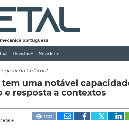
lomecânica portuguesa
rtual
Revistas
Newsletter
io-geral da Cefamol
s tem uma notável capacidad
 e resposta a contextos
3222
rMetal e