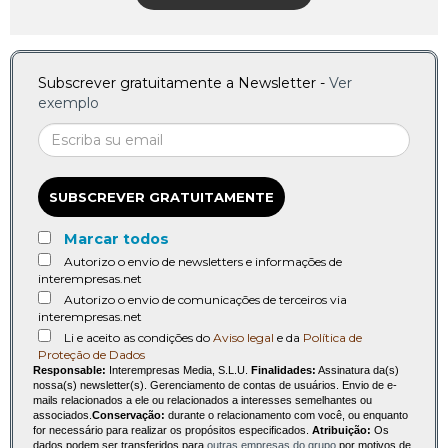
Subscrever gratuitamente a Newsletter -
Ver
exemplo
SUBSCREVER GRATUITAMENTE
Marcar todos
Autorizo o envio de newsletters e informações de
interempresas.net
Autorizo o envio de comunicações de terceiros via
interempresas.net
Li e aceito as condições do
Aviso legal
e da
Política de
Proteção de Dados
Responsable:
Interempresas Media, S.L.U.
Finalidades:
Assinatura da(s)
nossa(s) newsletter(s). Gerenciamento de contas de usuários. Envio de e-
mails relacionados a ele ou relacionados a interesses semelhantes ou
associados.
Conservação:
durante o relacionamento com você, ou enquanto
for necessário para realizar os propósitos especificados.
Atribuição:
Os
dados podem ser transferidos para
outras empresas do grupo
por motivos de