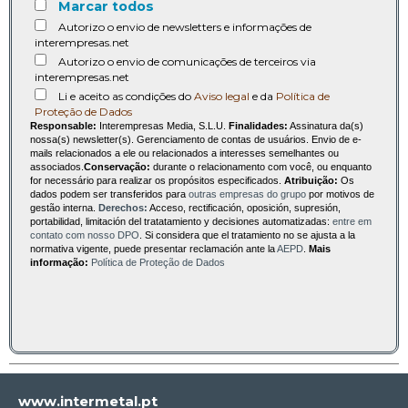
Marcar todos
Autorizo o envio de newsletters e informações de
interempresas.net
Autorizo o envio de comunicações de terceiros via
interempresas.net
Li e aceito as condições do
Aviso legal
e da
Política de
Proteção de Dados
Responsable:
Interempresas Media, S.L.U.
Finalidades:
Assinatura da(s)
nossa(s) newsletter(s). Gerenciamento de contas de usuários. Envio de e-
mails relacionados a ele ou relacionados a interesses semelhantes ou
associados.
Conservação:
durante o relacionamento com você, ou enquanto
for necessário para realizar os propósitos especificados.
Atribuição:
Os
dados podem ser transferidos para
outras empresas do grupo
por motivos de
gestão interna.
Derechos:
Acceso, rectificación, oposición, supresión,
portabilidad, limitación del tratatamiento y decisiones automatizadas:
entre em
contato com nosso DPO
. Si considera que el tratamiento no se ajusta a la
normativa vigente, puede presentar reclamación ante la
AEPD
.
Mais
informação:
Política de Proteção de Dados
www.intermetal.pt