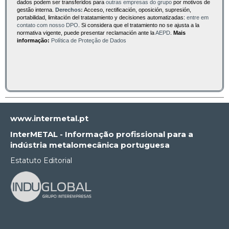
dados podem ser transferidos para
outras empresas do grupo
por motivos de
gestão interna.
Derechos:
Acceso, rectificación, oposición, supresión,
portabilidad, limitación del tratatamiento y decisiones automatizadas:
entre em
contato com nosso DPO
. Si considera que el tratamiento no se ajusta a la
normativa vigente, puede presentar reclamación ante la
AEPD
.
Mais
informação:
Política de Proteção de Dados
www.intermetal.pt
InterMETAL - Informação profissional para a
indústria metalomecânica portuguesa
Estatuto Editorial