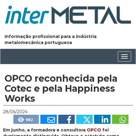
Informação profissional para a indústria
metalomecânica portuguesa
Conm
nave
OPCO reconhecida pela
Cotec e pela Happiness
Works
28/06/2024
982
Em junho, a formadora e consultora
OPCO
foi