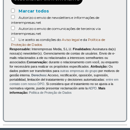
Marcar todos
Autorizo o envio de newsletters e informações de
interempresas.net
Autorizo o envio de comunicações de terceiros via
interempresas.net
Li e aceito as condições do
Aviso legal
e da
Política de
Proteção de Dados
Responsable:
Interempresas Media, S.L.U.
Finalidades:
Assinatura da(s)
nossa(s) newsletter(s). Gerenciamento de contas de usuários. Envio de e-
mails relacionados a ele ou relacionados a interesses semelhantes ou
associados.
Conservação:
durante o relacionamento com você, ou enquanto
for necessário para realizar os propósitos especificados.
Atribuição:
Os
dados podem ser transferidos para
outras empresas do grupo
por motivos de
gestão interna.
Derechos:
Acceso, rectificación, oposición, supresión,
portabilidad, limitación del tratatamiento y decisiones automatizadas:
entre em
contato com nosso DPO
. Si considera que el tratamiento no se ajusta a la
normativa vigente, puede presentar reclamación ante la
AEPD
.
Mais
informação:
Política de Proteção de Dados