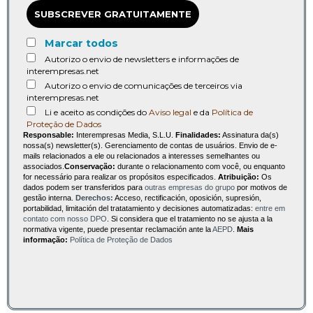
SUBSCREVER GRATUITAMENTE
Marcar todos
Autorizo o envio de newsletters e informações de
interempresas.net
Autorizo o envio de comunicações de terceiros via
interempresas.net
Li e aceito as condições do
Aviso legal
e da
Política de
Proteção de Dados
Responsable:
Interempresas Media, S.L.U.
Finalidades:
Assinatura da(s)
nossa(s) newsletter(s). Gerenciamento de contas de usuários. Envio de e-
mails relacionados a ele ou relacionados a interesses semelhantes ou
associados.
Conservação:
durante o relacionamento com você, ou enquanto
for necessário para realizar os propósitos especificados.
Atribuição:
Os
dados podem ser transferidos para
outras empresas do grupo
por motivos de
gestão interna.
Derechos:
Acceso, rectificación, oposición, supresión,
portabilidad, limitación del tratatamiento y decisiones automatizadas:
entre em
contato com nosso DPO
. Si considera que el tratamiento no se ajusta a la
normativa vigente, puede presentar reclamación ante la
AEPD
.
Mais
informação:
Política de Proteção de Dados