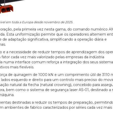
nível em toda a Europa desde novembro de 2025.
poração, pela primeira vez nesta gama, do comando numérico A
mada. Esta uniformização permite que os operadores alternem ent
 adaptação significativa, simplificando a operação diária e
nas.
ão e a necessidade de reduzir tempos de aprendizagem dos ope
fator cada vez mais valorizado pelas empresas da indústria
a numa interface comum reforça a integração dos seus sistema
vos mais flexíveis.
 força de quinagem de 1000 kN e um comprimento útil de 3110
s lados esquerdo e direito para um controlo mais preciso do mo
ão natural da flecha (natural crowning), concebido para asseg
bra, bem como o sistema de segurança laser AS-01, destinado a r
máquina.
ntas destinadas a reduzir os tempos de preparação, permitindo
 ambientes de fabrico caracterizados por séries cada vez mais 