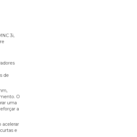
MNC 3i,
re
radores
s de
 mm,
vimento. O
urar uma
eforçar a
 acelerar
curtas e