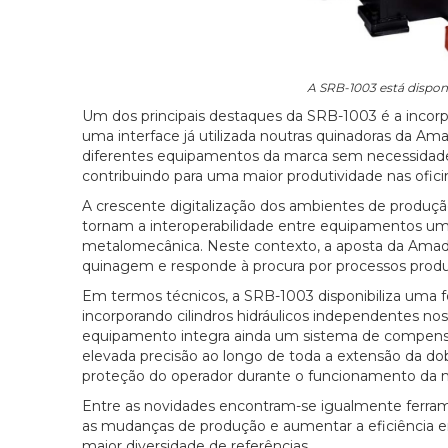
A SRB-1003 está dispo
Um dos principais destaques da SRB-1003 é a incor
uma interface já utilizada noutras quinadoras da A
diferentes equipamentos da marca sem necessidade de
contribuindo para uma maior produtividade nas ofici
A crescente digitalização dos ambientes de produç
tornam a interoperabilidade entre equipamentos um 
metalomecânica. Neste contexto, a aposta da Amad
quinagem e responde à procura por processos produti
Em termos técnicos, a SRB-1003 disponibiliza uma
incorporando cilindros hidráulicos independentes no
equipamento integra ainda um sistema de compensaç
elevada precisão ao longo de toda a extensão da do
proteção do operador durante o funcionamento da 
Entre as novidades encontram-se igualmente ferrame
as mudanças de produção e aumentar a eficiência em
maior diversidade de referências.