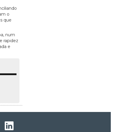
ciliando
nam o
es que
pa, num
e rapidez
ada e