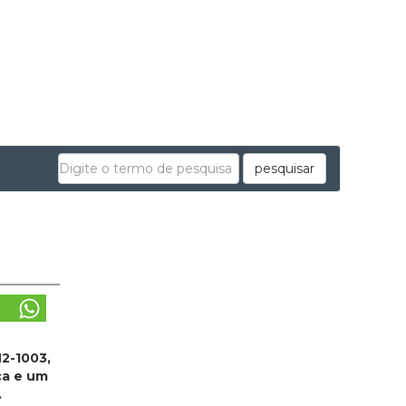
pesquisar
2-1003,
ca e um
.