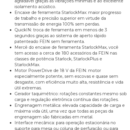
agradável graças às vibrações mínimas e ao excelente
isolamento acústico.
Encaixe de ferramenta StarlockMax: maior progresso
de trabalho e precisão superior em virtude da
transmissão de energia 100% sem perdas.
QuickIN: troca de ferramenta em menos de 3
segundos graças ao sistema de aperto rápido
patenteado FEIN sem ferramenta.
Mercê do encaixe de ferramenta StarlockMax, você
tem acesso a cerca de 180 acessórios da FEIN nas
classes de potência Starlock, StarlockPlus e
StarlockMax.
Motor PowerDrive de 18 V da FEIN: motor
especialmente potente, sem escovas e quase sem
desgaste, com eficiência muito alta, resistência e vida
útil extremas.
Gerador taquimétrico: rotações constantes mesmo sob
carga e regulação eletrônica contínua das rotações.
Engrenagem metálica: elevada capacidade de carga e
máxima vida útil, uma vez que todas as peças da
engrenagem são fabricadas em metal.
Interface mecânica: para operação estacionária no
suporte para mesa ou coluna de perfuração ou para