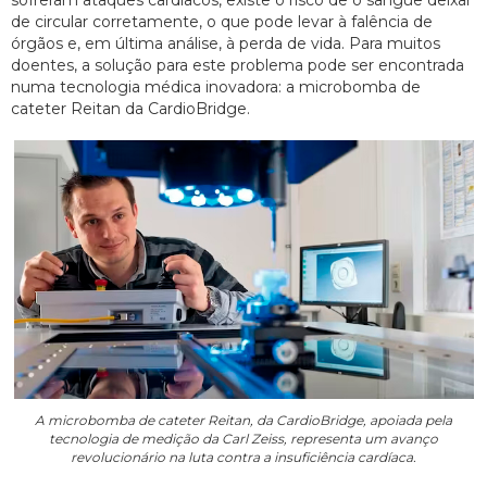
sofreram ataques cardíacos, existe o risco de o sangue deixar
de circular corretamente, o que pode levar à falência de
órgãos e, em última análise, à perda de vida. Para muitos
doentes, a solução para este problema pode ser encontrada
numa tecnologia médica inovadora: a microbomba de
cateter Reitan da CardioBridge.
A microbomba de cateter Reitan, da CardioBridge, apoiada pela
tecnologia de medição da Carl Zeiss, representa um avanço
revolucionário na luta contra a insuficiência cardíaca.