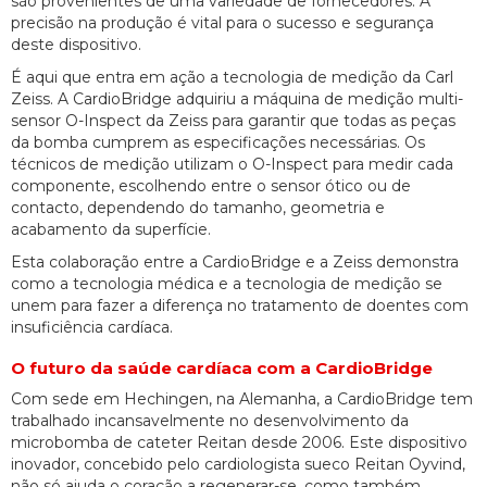
são provenientes de uma variedade de fornecedores. A
precisão na produção é vital para o sucesso e segurança
deste dispositivo.
É aqui que entra em ação a tecnologia de medição da Carl
Zeiss. A CardioBridge adquiriu a máquina de medição multi-
sensor O-Inspect da Zeiss para garantir que todas as peças
da bomba cumprem as especificações necessárias. Os
técnicos de medição utilizam o O-Inspect para medir cada
componente, escolhendo entre o sensor ótico ou de
contacto, dependendo do tamanho, geometria e
acabamento da superfície.
Esta colaboração entre a CardioBridge e a Zeiss demonstra
como a tecnologia médica e a tecnologia de medição se
unem para fazer a diferença no tratamento de doentes com
insuficiência cardíaca.
O futuro da saúde cardíaca com a CardioBridge
Com sede em Hechingen, na Alemanha, a CardioBridge tem
trabalhado incansavelmente no desenvolvimento da
microbomba de cateter Reitan desde 2006. Este dispositivo
inovador, concebido pelo cardiologista sueco Reitan Oyvind,
não só ajuda o coração a regenerar-se, como também