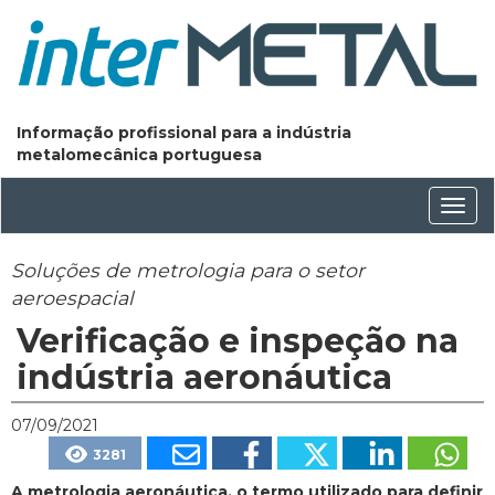
Informação profissional para a indústria
metalomecânica portuguesa
Conm
nave
Soluções de metrologia para o setor
aeroespacial
Verificação e inspeção na
indústria aeronáutica
07/09/2021
3281
A metrologia aeronáutica, o termo utilizado para definir