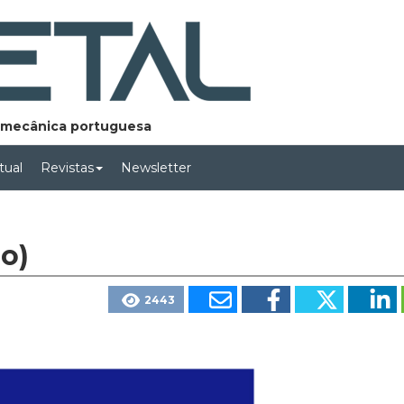
lomecânica portuguesa
rtual
Revistas
Newsletter
ão)
2443