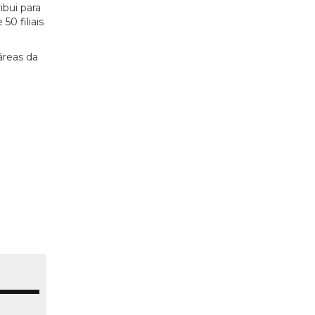
ibui para
0 filiais
áreas da