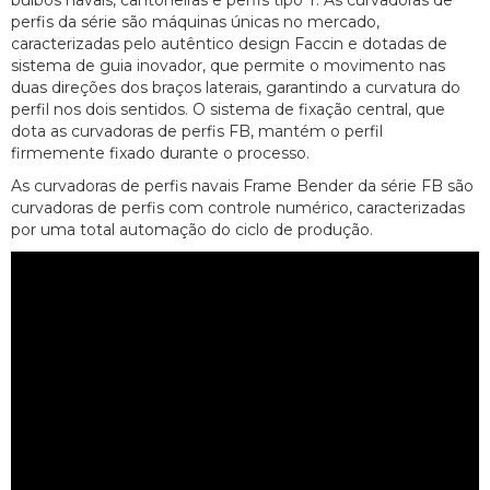
bulbos navais, cantoneiras e perfis tipo T. As curvadoras de
perfis da série são máquinas únicas no mercado,
caracterizadas pelo autêntico design Faccin e dotadas de
sistema de guia inovador, que permite o movimento nas
duas direções dos braços laterais, garantindo a curvatura do
perfil nos dois sentidos. O sistema de fixação central, que
dota as curvadoras de perfis FB, mantém o perfil
firmemente fixado durante o processo.
As curvadoras de perfis navais Frame Bender da série FB são
curvadoras de perfis com controle numérico, caracterizadas
por uma total automação do ciclo de produção.