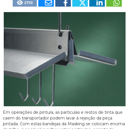
2710
Em operações de pintura, as partículas e restos de tinta que
caem do transportador podem lavar à rejeição da peça
pintada. Com estas bandejas da Masking se colocam encima