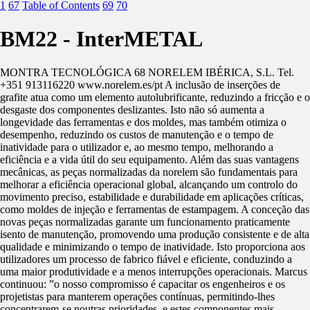
1
67
Table of Contents
69
70
BM22 - InterMETAL
MONTRA TECNOLÓGICA 68 NORELEM IBÉRICA, S.L. Tel.
+351 913116220 www.norelem.es/pt A inclusão de inserções de
grafite atua como um elemento autolubrificante, reduzindo a fricção e o
desgaste dos componentes deslizantes. Isto não só aumenta a
longevidade das ferramentas e dos moldes, mas também otimiza o
desempenho, reduzindo os custos de manutenção e o tempo de
inatividade para o utilizador e, ao mesmo tempo, melhorando a
eficiência e a vida útil do seu equipamento. Além das suas vantagens
mecânicas, as peças normalizadas da norelem são fundamentais para
melhorar a eficiência operacional global, alcançando um controlo do
movimento preciso, estabilidade e durabilidade em aplicações críticas,
como moldes de injeção e ferramentas de estampagem. A conceção das
novas peças normalizadas garante um funcionamento praticamente
isento de manutenção, promovendo uma produção consistente e de alta
qualidade e minimizando o tempo de inatividade. Isto proporciona aos
utilizadores um processo de fabrico fiável e eficiente, conduzindo a
uma maior produtividade e a menos interrupções operacionais. Marcus
continuou: ”o nosso compromisso é capacitar os engenheiros e os
projetistas para manterem operações contínuas, permitindo-lhes
concentrarem-se noutras prioridades, e estes componentes mais