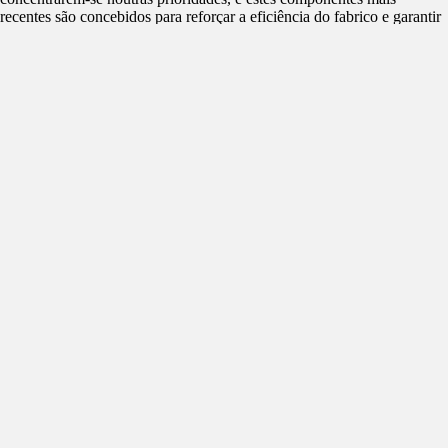
recentes são concebidos para reforçar a eficiência do fabrico e garantir
um desempenho robusto e fiável em aplicações essenciais." n ÍNDICE
ANUNCIANTES Amada Maquinaria Ibérica,
S.L.U.........................................................................Dupla na Capa
Atradius Crédito y Caución, S.A. de Seguros y Reaseguros - Sucursal
em
Portugal..................................................................................................
Bolas - Máquinas e Ferramentas de Qualidade,
S.A..............................................................19 Deibar - Máquinas-
Ferramenta,
Lda.........................................................................Contracapa
Exposalão,
S.A....................................................................................................V
de Contracapa Fuchs Lubrificantes, Unipessoal,
Lda.............................................................................................35 ISB
Ibérica - Euro Bearings Spain,
S.L...........................................................Verso de Capa, 5 Iscar
Portugal,
S.A........................................................................................................
Jaba Ibéria,
Lda.........................................................................................................
Messer Cutting Systems Ibérica,
S.L.U..........................................................................................23
MEWA Textil-Service AG & Co. Management